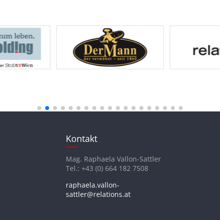
Kontakt
Mag. Raphaela Vallon-Sattler
Tel.: +43 (0) 664 182 7508
raphaela.vallon-
sattler@relations.at