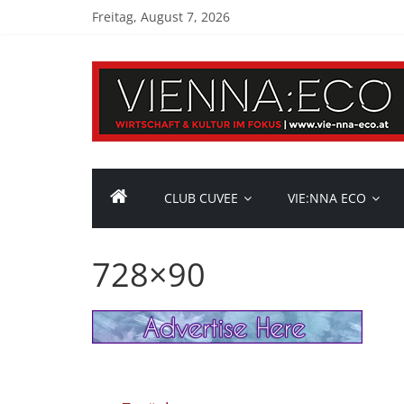
Freitag, August 7, 2026
CLUB CUVEE
VIE:NNA ECO
728×90