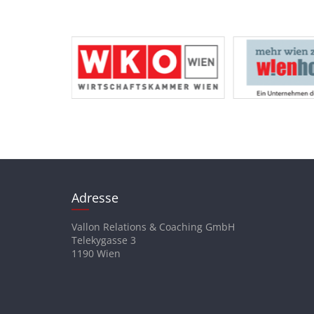
Adresse
Vallon Relations & Coaching GmbH
Telekygasse 3
1190 Wien