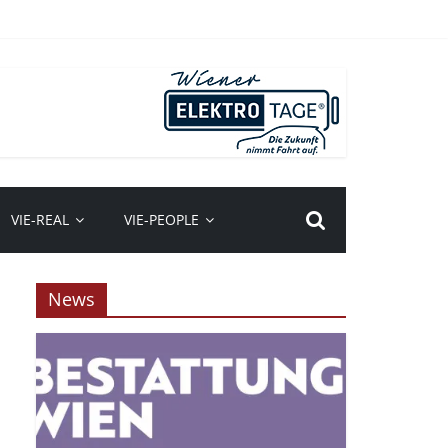
VIE-REAL
VIE-PEOPLE
News