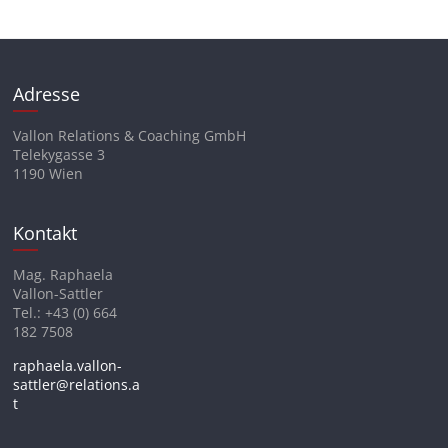
Adresse
Vallon Relations & Coaching GmbH
Telekygasse 3
1190 Wien
Kontakt
Mag. Raphaela
Vallon-Sattler
Tel.: +43 (0) 664
182 7508
raphaela.vallon-
sattler@relations.a
t