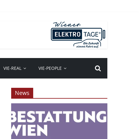
VIE-REAL
VIE-PEOPLE
News