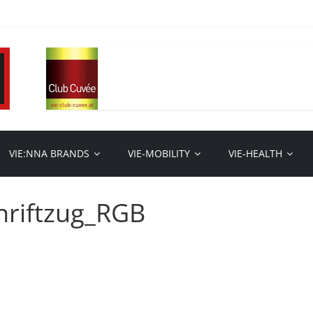
VIE:NNA BRANDS
VIE-MOBILITY
VIE-HEALTH
chriftzug_RGB