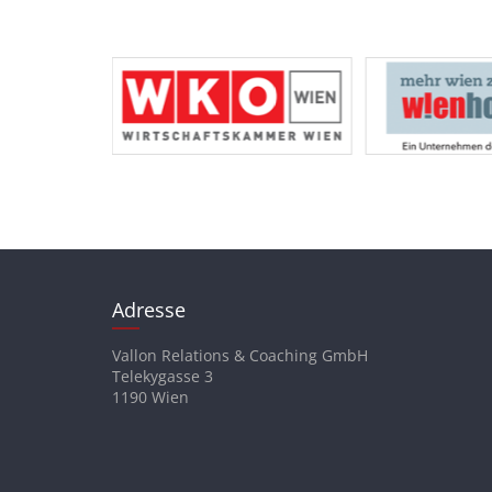
Adresse
Vallon Relations & Coaching GmbH
Telekygasse 3
1190 Wien