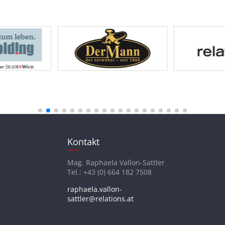
Kontakt
Mag. Raphaela Vallon-Sattler
Tel.: +43 (0) 664 182 7508
raphaela.vallon-
sattler@relations.at