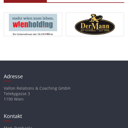
Adresse
Vallon Relations & Coaching GmbH
Telekygasse 3
1190 Wien
Kontakt
Mag. Raphaela