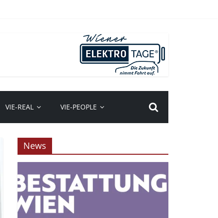
VIE-REAL
VIE-PEOPLE
News