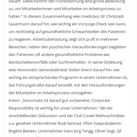
dauert. Dabei kommt der Früherkennung eine große Bedeutung
zu, um Mitarbeiterinnen und Mitarbeiter im Arbeitsprozess zu
halten.“ In diesem Zusammenhang wies mediclass GF Christoph
Sauermann darauf hin, wie wichtig ein Vorsorge-Check sein kann,
um rechtzeitig auf gesundheitliche Schwachstellen des Patienten
zu reagieren. Arbeitsüberlastung zeigt sich ja oft in mehreren
Bereichen, neben den psychischen Herausforderungen begleiten
den Patienten oft andere gesundheitliche
Probleme wie
Bandscheibenvorfälle oder Suchtverhalten. In seiner Einleitung
wies Novomatic Generalsekretär Stefan Krenn darauf hin, wie
wichtig ein entsprechendes Programm in einem Unternehmen ist,
das Führungskräfte darauf einstellt, mit den Herausforderungen
der Mitarbeiter im Arbeitsprozess umzugehen.
Krenn: „Novomatic ist darauf gut vorbereitet, Corporate
Responsibility ist wichtig für unser Unternehmen.“ Bei der
anschließenden Diskussion und der Club Cuvée Weihnachtsfeier
u.a. gesehen Unternehmer Rudi Semrad, VfGH Vizepräsidentin
Brigitte Bierlein, Unternehmer Hans Jörg Tengg, Oliver Vogt, GF