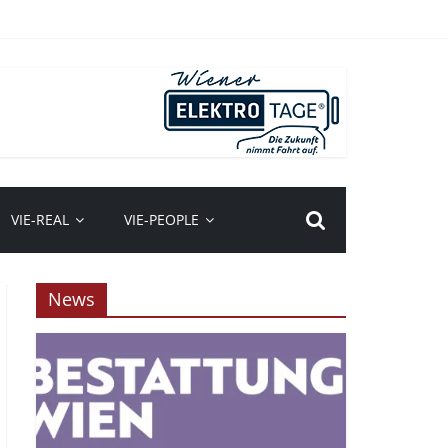
VIE-REAL
VIE-PEOPLE
News