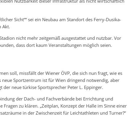
blen Nutzbarkeit dieser Infrastruktur als nicht wirtschaftlich
tlicher Sicht““ sei ein Neubau am Standort des Ferry-Dusika-
m Akt.
-Stadion nicht mehr zeitgemäß ausgestattet und nutzbar. Vor
bunden, dass dort kaum Veranstaltungen möglich seien.
 soll, missfällt der Wiener ÖVP, die sich nun fragt, wie es
s neue Sportzentrum ist für Wien dringend notwendig, aber
t der neue türkise Sportsprecher Peter L. Eppinger.
bindung der Dach- und Fachverbände bei Errichtung und
le Fragen zu klären. „Zeitplan, Konzept der Halle im Sinne einer
satzräume in der Zwischenzeit für Leichtathleten und Turner?“