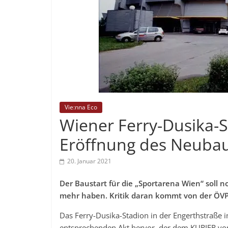
Vie:nna Eco
Wiener Ferry-Dusika-S
Eröffnung des Neuba
20. Januar 2021
Der Baustart für die „Sportarena Wien“ soll no
mehr haben. Kritik daran kommt von der ÖVP
Das Ferry-Dusika-Stadion in der Engerthstraße 
entsprechenden Akt hervor, der dem KURIER vor