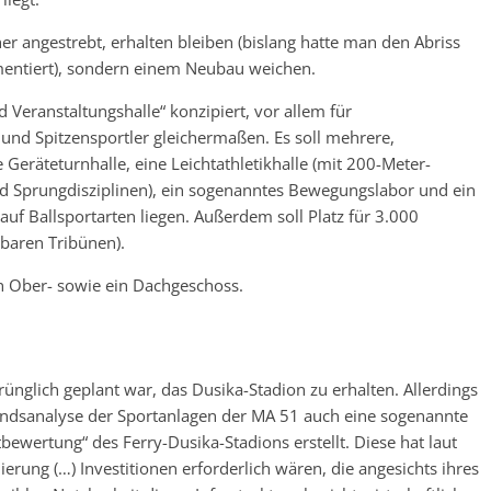
er angestrebt, erhalten bleiben (bislang hatte man den Abriss
mentiert), sondern einem Neubau weichen.
d Veranstaltungshalle“ konzipiert, vor allem für
 und Spitzensportler gleichermaßen. Es soll mehrere,
Geräteturnhalle, eine Leichtathletikhalle (mit 200-Meter-
nd Sprungdisziplinen), ein sogenanntes Bewegungslabor und ein
uf Ballsportarten liegen. Außerdem soll Platz für 3.000
baren Tribünen).
in Ober- sowie ein Dachgeschoss.
rünglich geplant war, das Dusika-Stadion zu erhalten. Allerdings
ndsanalyse der Sportanlagen der MA 51 auch eine sogenannte
bewertung“ des Ferry-Dusika-Stadions erstellt. Diese hat laut
erung (…) Investitionen erforderlich wären, die angesichts ihres