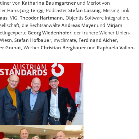
ltliner von
Katharina Baumgartner
und Merlot von
hmer
Hans-Jörg Tengg
, Podcaster
Stefan Lassnig
, Missing Link
aas
, VIG,
Theodor Hartmann
, Objentis Software Integration,
sellschaft, die Rechtsanwälte
Andreas Mayer
und
Mirjam
ketingexperte
Georg Wiedenhofer
, der frühere Wiener Linien-
 Wiesn,
Stefan Hofbauer
, myclimate,
Ferdinand Aicher
,
er Granat
, Werber
Christian Bergbauer
und
Raphaela Vallon-