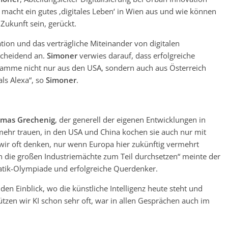
 macht ein gutes ‚digitales Leben‘ in Wien aus und wie können
 Zukunft sein, gerückt.
ation und das verträgliche Miteinander von digitalen
scheidend an.
Simoner
verwies darauf, dass erfolgreiche
ramme nicht nur aus den USA, sondern auch aus Österreich
ls Alexa“, so
Simoner
.
mas Grechenig
, der generell der eigenen Entwicklungen in
mehr trauen, in den USA und China kochen sie auch nur mit
 wir oft denken, nur wenn Europa hier zukünftig vermehrt
n die großen Industriemächte zum Teil durchsetzen“ meinte der
atik-Olympiade und erfolgreiche Querdenker.
en Einblick, wo die künstliche Intelligenz heute steht und
tzen wir KI schon sehr oft, war in allen Gesprächen auch im