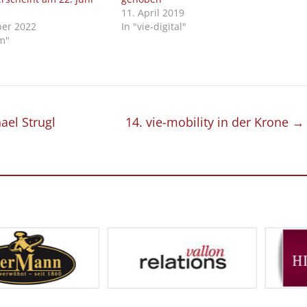
11. April 2019
er 2022
In "vie-digital"
rm"
ael Strugl
14. vie-mobility in der Krone
→