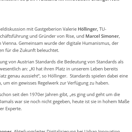
eldiskussion mit Gastgeberion Valerie
Höllinger,
TU-
schäftsführung und Gründer von Rise, und
Marcel Simoner
,
ion Vienna. Gemeinsam wurde der digitale Humanismus, der
n für die Zukunft beleuchtet.
lung von Austrian Standards die Bedeutung von Standards als
wesentlich an: „KI hat ihren Platz in unserem Leben bereits
tz genau aussieht“, so Höllinger. Standards spielen dabei eine
h, um ein gewisses Regelwerk zur Verfügung zu haben.
I schon seit den 1970er Jahren gibt, „es ging und geht um die
Damals war sie noch nicht gegeben, heute ist sie in hohem Maße
er Experte.
moner
, Abteilungsleiter Digitalisierung bei Urban Innovation