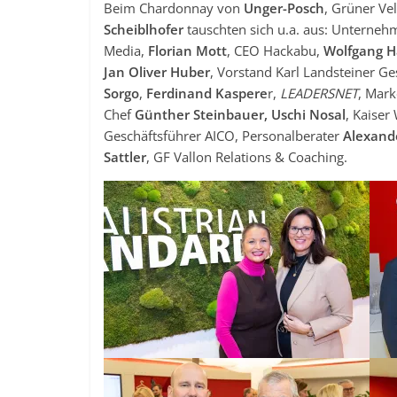
Beim Chardonnay von
Unger-Posch
, Grüner Ve
Scheiblhofer
tauschten sich u.a. aus: Unterne
Media,
Florian Mott
, CEO Hackabu,
Wolfgang H
Jan Oliver Huber
, Vorstand Karl Landsteiner Ge
Sorgo
,
Ferdinand Kaspere
r,
LEADERSNET
, Mar
Chef
Günther Steinbauer,
Uschi Nosal
, Kaiser
Geschäftsführer AICO, Personalberater
Alexand
Sattler
, GF Vallon Relations & Coaching.