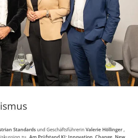
nismus
strian Standards
und Geschäftsführerin
Valerie Höllinger
,
skussion zu „
Am Prüfstand KI: Innovation. Change. New