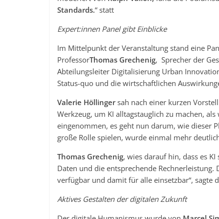
Standards.
“ statt
Expert:innen Panel gibt Einblicke
Im Mittelpunkt der Veranstaltung stand eine Pan
Professor
Thomas Grechenig
, Sprecher der Ge
Abteilungsleiter Digitalisierung Urban Innovat
Status-quo und die wirtschaftlichen Auswirkunge
Valerie Höllinger
sah nach einer kurzen Vorstel
Werkzeug, um KI alltagstauglich zu machen, als 
eingenommen, es geht nun darum, wie dieser Pla
große Rolle spielen, wurde einmal mehr deutlic
Thomas Grechenig
, wies darauf hin, dass es K
Daten und die entsprechende Rechnerleistung. 
verfügbar und damit für alle einsetzbar“, sagte d
Aktives Gestalten der digitalen Zukunft
Der digitale Humanismus wurde von
Marcel Si