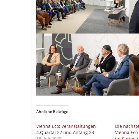
Ähnliche Beiträge
Vienna Eco: Veranstaltungen
Die nächst
4.Quartal 22 und Anfang 23
Vienna Eco
18. Juli 2022
im Kurier, 