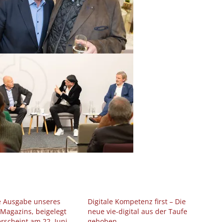
e Ausgabe unseres
Digitale Kompetenz first – Die
 Magazins, beigelegt
neue vie-digital aus der Taufe
erscheint am 22. Juni
gehoben