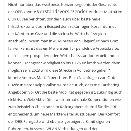
Nicht nur über das zweitbeste Konzernergebnis der Geschichte
Vorstandsvorsitzender
der ÖBB konnte
A
ndreas Matthä im
Club Cuvée berichten, sondern auch über beste neue
Infrastruktur wie zum Beispiel dem zukünftigen Koralmtunnel,
der Kärnten an Graz und die steirische Wirtschaftsregion
anschließt. „Wenn man in 45 Minuten von Klagenfurt nach Graz
fahren kann, ist das ein Meilenstein für pendelnde Arbeitskräfte,
die in einem prosperierenden Wirtschaftsstandort Arbeit finden
können. Hochgeschwindigkeiten bis zu 250m km/h werden dann
möglich sein, 2023 wird diese Strecke in Vollbetrieb gehen,“
konnte Andreas Matthä berichten. Beim Nachfragen von Club
Cuvée Initiator Ralph Vallon wurde deutlich, dass mit Carsharing
Angeboten vor Ort die beste Mobilität gegeben ist, zukünftig auch
elektrisch. Viele Aktivitäten wie internationale Kooperationen wie
zum Beispiel in China oder im Railcargobereich sind für die ÖBB
entscheidend, um neue Märkte weiter auszubauen. Der Komfort
der ÖBB Fahrgäste wird ebenso gesteigert z.B. mit eigenen
Ruhezonen, besseren WLAN Verbindungen und den