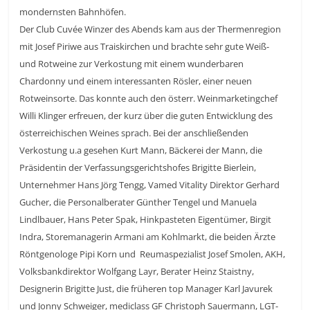
mondernsten Bahnhöfen.
Der Club Cuvée Winzer des Abends kam aus der Thermenregion
mit Josef Piriwe aus Traiskirchen und brachte sehr gute Weiß-
und Rotweine zur Verkostung mit einem wunderbaren
Chardonny und einem interessanten Rösler, einer neuen
Rotweinsorte. Das konnte auch den österr. Weinmarketingchef
Willi Klinger erfreuen, der kurz über die guten Entwicklung des
österreichischen Weines sprach. Bei der anschließenden
Verkostung u.a gesehen Kurt Mann, Bäckerei der Mann, die
Präsidentin der Verfassungsgerichtshofes Brigitte Bierlein,
Unternehmer Hans Jörg Tengg, Vamed Vitality Direktor Gerhard
Gucher, die Personalberater Günther Tengel und Manuela
Lindlbauer, Hans Peter Spak, Hinkpasteten Eigentümer, Birgit
Indra, Storemanagerin Armani am Kohlmarkt, die beiden Ärzte
Röntgenologe Pipi Korn und Reumaspezialist Josef Smolen, AKH,
Volksbankdirektor Wolfgang Layr, Berater Heinz Staistny,
Designerin Brigitte Just, die früheren top Manager Karl Javurek
und Jonny Schweiger, mediclass GF Christoph Sauermann, LGT-