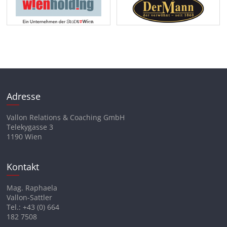
Adresse
Vallon Relations & Coaching GmbH
Telekygasse 3
1190 Wien
Kontakt
Mag. Raphaela
Vallon-Sattler
Tel.: +43 (0) 664
182 7508