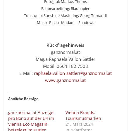
Fotograf: Markus Thums
Bildbearbeitung: Blaupapier
Tonstudio: Sunshine Mastering, Georg Tomandl
Musik: Please Madam – Shadows
Rückfragehinweis
ganznormal.at
Mag.a Raphaela Vallon-Sattler
Mobil: 0664 182 7508
E-Mail:
raphaela.vallon-sattler@ganznormal.at
www.ganznormal.at
Ähnliche Beiträge
ganznormal.at Anzeige
Vienna Brands:
pro Bono auf der U4 im
Tourismusmarken
Vienna Eco Magazin,
21. März 2024
beigelegt im Kurier
In "Plattform"