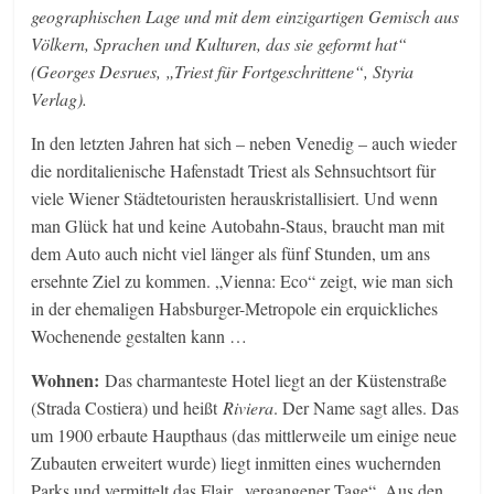
geographischen Lage und mit dem einzigartigen Gemisch aus
Völkern, Sprachen und Kulturen, das sie geformt hat“
(Georges Desrues, „Triest für Fortgeschrittene“, Styria
Verlag).
In den letzten Jahren hat sich – neben Venedig – auch wieder
die norditalienische Hafenstadt Triest als Sehnsuchtsort für
viele Wiener Städtetouristen herauskristallisiert. Und wenn
man Glück hat und keine Autobahn-Staus, braucht man mit
dem Auto auch nicht viel länger als fünf Stunden, um ans
ersehnte Ziel zu kommen. „Vienna: Eco“ zeigt, wie man sich
in der ehemaligen Habsburger-Metropole ein erquickliches
Wochenende gestalten kann …
Wohnen:
Das charmanteste Hotel liegt an der Küstenstraße
(Strada Costiera) und heißt
Riviera
. Der Name sagt alles. Das
um 1900 erbaute Haupthaus (das mittlerweile um einige neue
Zubauten erweitert wurde) liegt inmitten eines wuchernden
Parks und vermittelt das Flair „vergangener Tage“. Aus den