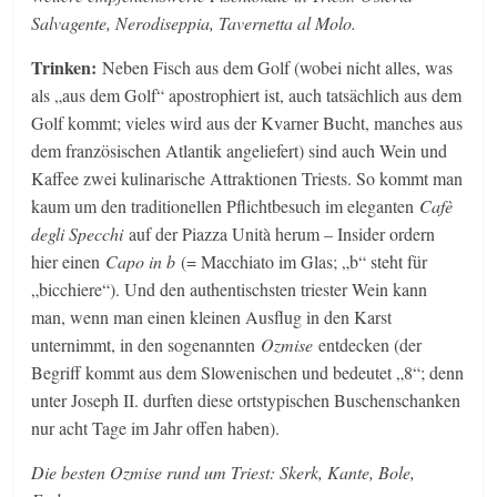
Salvagente, Nerodiseppia, Tavernetta al Molo.
Trinken:
Neben Fisch aus dem Golf (wobei nicht alles, was
als „aus dem Golf“ apostrophiert ist, auch tatsächlich aus dem
Golf kommt; vieles wird aus der Kvarner Bucht, manches aus
dem französischen Atlantik angeliefert) sind auch Wein und
Kaffee zwei kulinarische Attraktionen Triests. So kommt man
kaum um den traditionellen Pflichtbesuch im eleganten
Cafè
degli Specchi
auf der Piazza Unità herum – Insider ordern
hier einen
Capo in b
(= Macchiato im Glas; „b“ steht für
„bicchiere“). Und den authentischsten triester Wein kann
man, wenn man einen kleinen Ausflug in den Karst
unternimmt, in den sogenannten
Ozmise
entdecken (der
Begriff kommt aus dem Slowenischen und bedeutet „8“; denn
unter Joseph II. durften diese ortstypischen Buschenschanken
nur acht Tage im Jahr offen haben).
Die besten Ozmise rund um Triest: Skerk, Kante, Bole,