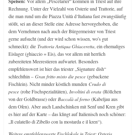
Speisen:
Vor allem „Pescetarier“ kommen in Triest auf ihre
Rechnung. Unter der Vielzahl von Osterie und Trattorie, auf
die man rund um die Piazza Unità d‘Italiana fast zwangsläufig
stößt, sei an dieser Stelle eine Adresse hervorgehoben, die
dem Vernehmen nach auch der Bürgermeister von Triest
gerne aufsucht (und der wird schon wissen, wo’s gut
schmeckt): die
Trattoria Antiqua Ghiaceretta
, ein ehemaliges
Eislager (ghiaccio = Eis), das vor allem mit herrlich
zubereiteten Meerestieren aufwartet. Besonders
empfehlenswert ist hier das triester „Signature dish“
schlechthin –
Gran fritto misto die pesce
(gebackene
Fischlein). Nicht minder köstlich munden
Crudo di
pesce
(rohe Fischspezialitäten),
Involtini di orata
(Röllchen
von der Goldbrasse) oder
Baccalà al forno
(Kabeljau aus
dem Ofen). Aber auch Landschinken mit Senf und Kren gibt
es hier auf der Karte – das klingt auf Italienisch noch schöner:
„Il culatello di Zibello con la mostarda e il kren“).
Weitere empfehlenswerte Fischlokale in Triest: Osteria