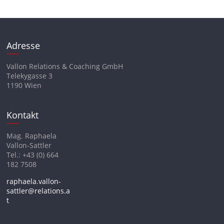
Adresse
Vallon Relations & Coaching GmbH
Telekygasse 3
1190 Wien
Kontakt
Mag. Raphaela
Vallon-Sattler
Tel.: +43 (0) 664
182 7508
raphaela.vallon-
sattler@relations.a
t