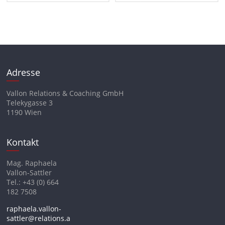
Adresse
Vallon Relations & Coaching GmbH
Telekygasse 3
1190 Wien
Kontakt
Mag. Raphaela
Vallon-Sattler
Tel.: +43 (0) 664
182 7508
raphaela.vallon-
sattler@relations.a