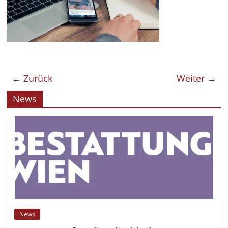
← Zurück
Weiter →
News
News