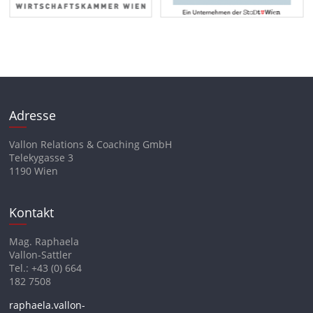
Adresse
Vallon Relations & Coaching GmbH
Telekygasse 3
1190 Wien
Kontakt
Mag. Raphaela
Vallon-Sattler
Tel.: +43 (0) 664
182 7508
raphaela.vallon-