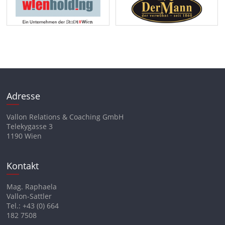
Adresse
Vallon Relations & Coaching GmbH
Telekygasse 3
1190 Wien
Kontakt
Mag. Raphaela
Vallon-Sattler
Tel.: +43 (0) 664
182 7508