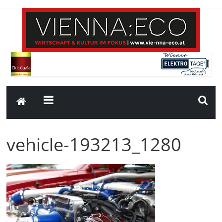
vehicle-193213_1280