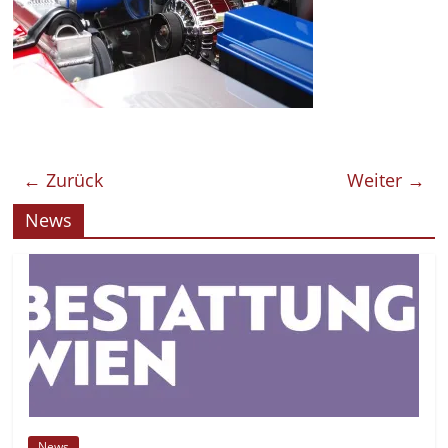
← Zurück
Weiter →
News
News