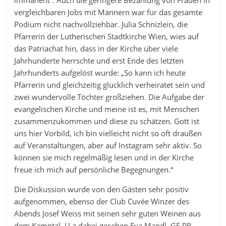
immanent“. Auch die geringere Bezahlung von Frauen in
vergleichbaren Jobs mit Männern war für das gesamte
Podium nicht nachvollziehbar. Julia Schnizlein, die
Pfarrerin der Lutherischen Stadtkirche Wien, wies auf
das Patriachat hin, dass in der Kirche über viele
Jahrhunderte herrschte und erst Ende des letzten
Jahrhunderts aufgelöst wurde: „So kann ich heute
Pfarrerin und gleichzeitig glücklich verheiratet sein und
zwei wundervolle Töchter großziehen. Die Aufgabe der
evangelischen Kirche und meine ist es, mit Menschen
zusammenzukommen und diese zu schätzen. Gott ist
uns hier Vorbild, ich bin vielleicht nicht so oft draußen
auf Veranstaltungen, aber auf Instagram sehr aktiv. So
können sie mich regelmäßig lesen und in der Kirche
freue ich mich auf persönliche Begegnungen.“
Die Diskussion wurde von den Gästen sehr positiv
aufgenommen, ebenso der Club Cuvée Winzer des
Abends Josef Weiss mit seinen sehr guten Weinen aus
dem Kamptal. U.a dabei gesehen Eva Mandl, GF PR-