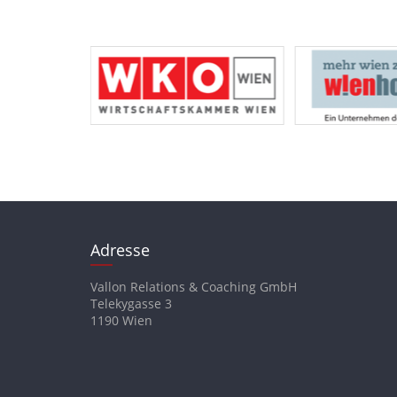
Adresse
Vallon Relations & Coaching GmbH
Telekygasse 3
1190 Wien