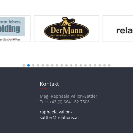
Kontakt
Mag. Raphaela Vallon-Sattler
Tel.: +43 (0) 664 182 7508
raphaela.vallon-
sattler@relations.at