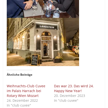
Ähnliche Beiträge
Weihnachts-Club Cuvee
Das war 23. Das wird 24.
im Palais Harrach bei
Happy New Year!
Rotary Wien Mozart
20. Dezember 2023
24. Dezember 2022
In "club cuvee"
In "club cuvee"