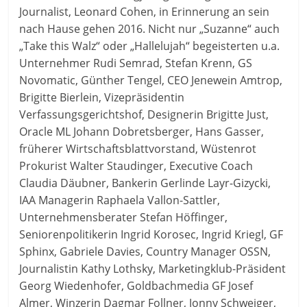
Journalist, Leonard Cohen, in Erinnerung an sein
nach Hause gehen 2016. Nicht nur „Suzanne“ auch
„Take this Walz“ oder „Hallelujah“ begeisterten u.a.
Unternehmer Rudi Semrad, Stefan Krenn, GS
Novomatic, Günther Tengel, CEO Jenewein Amtrop,
Brigitte Bierlein, Vizepräsidentin
Verfassungsgerichtshof, Designerin Brigitte Just,
Oracle ML Johann Dobretsberger, Hans Gasser,
früherer Wirtschaftsblattvorstand, Wüstenrot
Prokurist Walter Staudinger, Executive Coach
Claudia Däubner, Bankerin Gerlinde Layr-Gizycki,
IAA Managerin Raphaela Vallon-Sattler,
Unternehmensberater Stefan Höffinger,
Seniorenpolitikerin Ingrid Korosec, Ingrid Kriegl, GF
Sphinx, Gabriele Davies, Country Manager OSSN,
Journalistin Kathy Lothsky, Marketingklub-Präsident
Georg Wiedenhofer, Goldbachmedia GF Josef
Almer, Winzerin Dagmar Follner, Jonny Schweiger,