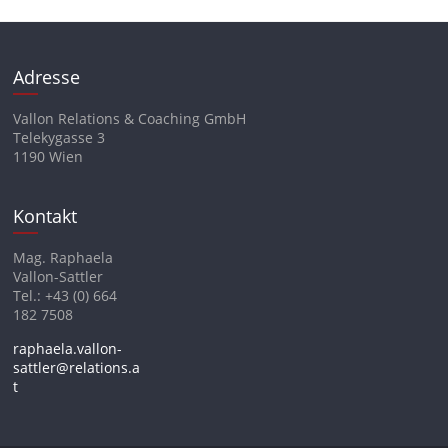
Adresse
Vallon Relations & Coaching GmbH
Telekygasse 3
1190 Wien
Kontakt
Mag. Raphaela
Vallon-Sattler
Tel.: +43 (0) 664
182 7508
raphaela.vallon-
sattler@relations.a
t