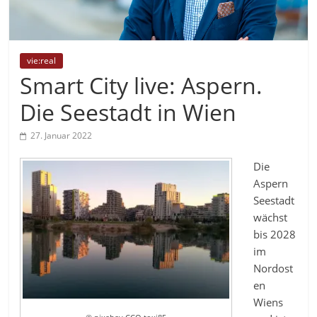
vie:real
Smart City live: Aspern.
Die Seestadt in Wien
27. Januar 2022
Die
Aspern
Seestadt
wächst
bis 2028
im
Nordost
en
Wiens