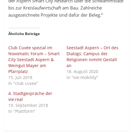
der Aspern Smart City Research über die Schwammstadt
bis zur Kreislaufwirtschaft am Bau. Zahlreiche
ausgezeichnete Projekte sind dafür der Beleg.“
Ähnliche Beiträge
Club Cuvée spezial im
Seestadt Aspern – Ort des
Novomatic Forum – Smart
Dialogs: Campus der
City Seestadt Aspern &
Religionen nimmt Gestalt
Weingut Mayer am
an
Pfarrplatz
18. August 2020
15. Juli 2018
In "vie-mobility"
In "club cuvee"
4. Stadtgespräche der
vie:real
19. September 2018
In "Plattform"