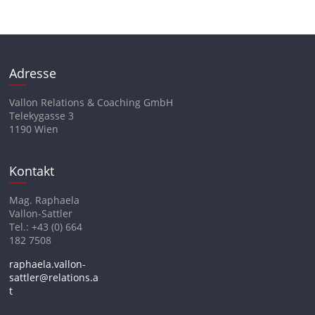
Adresse
Vallon Relations & Coaching GmbH
Telekygasse 3
1190 Wien
Kontakt
Mag. Raphaela
Vallon-Sattler
Tel.: +43 (0) 664
182 7508
raphaela.vallon-
sattler@relations.a
t