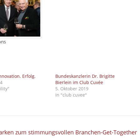
ons
nnovation. Erfolg.
Bundeskanzlerin Dr. Brigitte
24
Bierlein im Club Cuvée
lity"
5. Oktober 2019
In "club cuvee"
marken zum stimmungsvollen Branchen-Get-Together