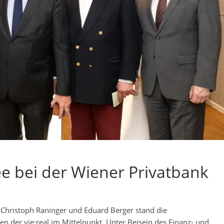
ée bei der Wiener Privatbank
 Christoph Raninger und Eduard Berger stand die
n der vie:real im Mittelpunkt. Unter Beisein des Finanz- und