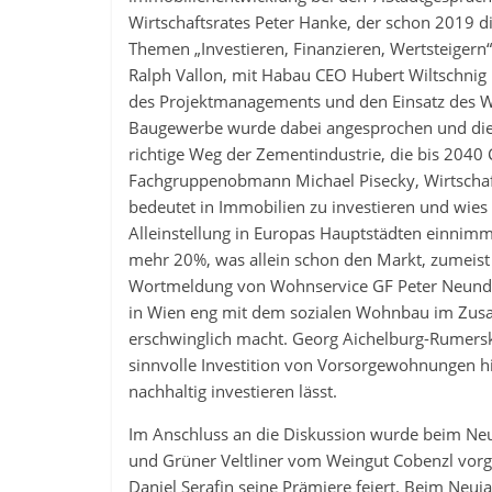
Wirtschaftsrates Peter Hanke, der schon 2019 d
Themen „Investieren, Finanzieren, Wertsteigern“
Ralph Vallon, mit Habau CEO Hubert Wiltschnig
des Projektmanagements und den Einsatz des We
Baugewerbe wurde dabei angesprochen und die 
richtige Weg der Zementindustrie, die bis 2040
Fachgruppenobmann Michael Pisecky, Wirtschaft
bedeutet in Immobilien zu investieren und wies
Alleinstellung in Europas Hauptstädten einnim
mehr 20%, was allein schon den Markt, zumeist f
Wortmeldung von Wohnservice GF Peter Neundli
in Wien eng mit dem sozialen Wohnbau im Zusa
erschwinglich macht. Georg Aichelburg-Rumerski
sinnvolle Investition von Vorsorgewohnungen hi
nachhaltig investieren lässt.
Im Anschluss an die Diskussion wurde beim Ne
und Grüner Veltliner vom Weingut Cobenzl vorg
Daniel Serafin seine Prämiere feiert. Beim Neu