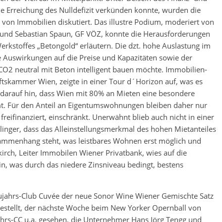
ie Erreichung des Nulldefizit verkünden konnte, wurden die
 von Immobilien diskutiert. Das illustre Podium, moderiert von
 und Sebastian Spaun, GF VÖZ, konnte die Herausforderungen
rkstoffes „Betongold“ erläutern. Die dzt. hohe Auslastung im
Auswirkungen auf die Preise und Kapazitäten sowie der
 CO2 neutral mit Beton intelligent bauen möchte. Immobilien-
skammer Wien, zeigte in einer Tour d´Horizon auf, was es
 darauf hin, dass Wien mit 80% an Mieten eine besondere
mt. Für den Anteil an Eigentumswohnungen bleiben daher nur
reifinanziert, einschränkt. Unerwähnt blieb auch nicht in einer
nger, dass das Alleinstellungsmerkmal des hohen Mietanteiles
mmenhang steht, was leistbares Wohnen erst möglich und
rch, Leiter Immobilen Wiener Privatbank, wies auf die
n, was durch das niedere Zinsniveau bedingt, bestens
ujahrs-Club Cuvée der neue Sonor Wine Wiener Gemischte Satz
estellt, der nächste Woche beim New Yorker Opernball von
jahrs-CC u.a. gesehen, die Unternehmer Hans Jörg Tengg und