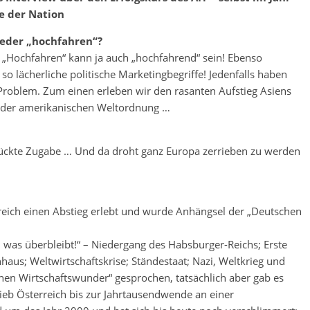
e der Nation
ieder „hochfahren“?
il „Hochfahren“ kann ja auch „hochfahrend“ sein! Ebenso
 so lächerliche politische Marketingbegriffe! Jedenfalls haben
es Problem. Zum einen erleben wir den rasanten Aufstieg Asiens
s der amerikanischen Weltordnung …
ückte Zugabe … Und da droht ganz Europa zerrieben zu werden
eich einen Abstieg erlebt und wurde Anhängsel der „Deutschen
as, was überbleibt!“ – Niedergang des Habsburger-Reichs; Erste
haus; Weltwirtschaftskrise; Ständestaat; Nazi, Weltkrieg und
en Wirtschaftswunder“ gesprochen, tatsächlich aber gab es
ieb Österreich bis zur Jahrtausendwende an einer