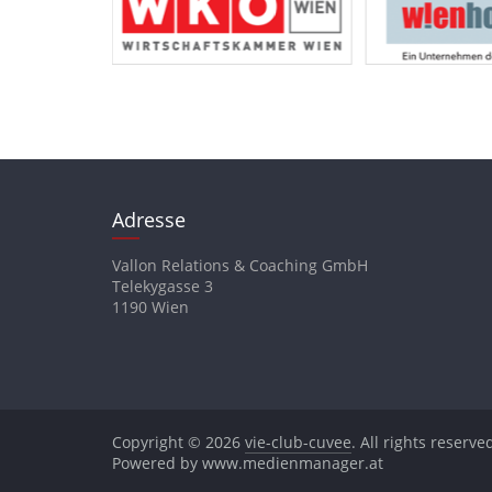
Adresse
Vallon Relations & Coaching GmbH
Telekygasse 3
1190 Wien
Copyright © 2026
vie-club-cuvee
. All rights reserve
Powered by www.medienmanager.at