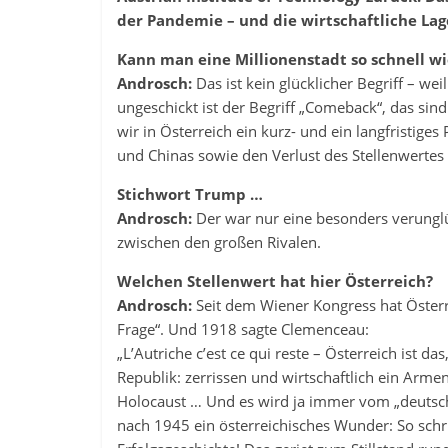
der Pandemie – und die wirtschaftliche Lag
Kann man eine Millionenstadt so schnell w
Androsch:
Das ist kein glücklicher Begriff – we
ungeschickt ist der Begriff „Comeback“, das sind
wir in Österreich ein kurz- und ein langfristig
und Chinas sowie den Verlust des Stellenwerte
Stichwort Trump …
Androsch:
Der war nur eine besonders verungl
zwischen den großen Rivalen.
Welchen Stellenwert hat hier Österreich?
Androsch:
Seit dem Wiener Kongress hat Österr
Frage“. Und 1918 sagte Clemenceau:
„L’Autriche c’est ce qui reste – Österreich ist d
Republik: zerrissen und wirtschaftlich ein Armen
Holocaust … Und es wird ja immer vom „deutsch
nach 1945 ein österreichisches Wunder: So schr