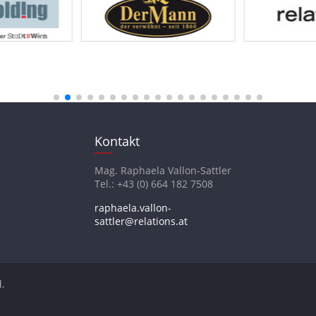
Kontakt
Mag. Raphaela Vallon-Sattler
Tel.: +43 (0) 664 182 7508
raphaela.vallon-
sattler@relations.at
d.