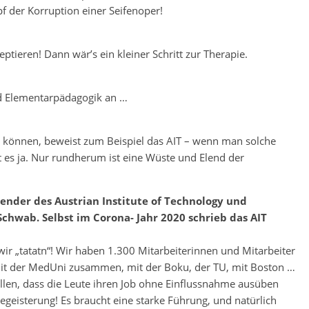
 der Korruption einer Seifenoper!
ieren! Dann wär’s ein kleiner Schritt zur Therapie.
nd Elementarpädagogik an …
’s können, beweist zum Beispiel das AIT – wenn man solche
t es ja. Nur rundherum ist eine Wüste und Elend der
zender des Austrian Institute of Technology und
chwab. Selbst im Corona- Jahr 2020 schrieb das AIT
wir „tatatn“! Wir haben 1.300 Mitarbeiterinnen und Mitarbeiter
mit der MedUni zusammen, mit der Boku, der TU, mit Boston …
ellen, dass die Leute ihren Job ohne Einflussnahme ausüben
eisterung! Es braucht eine starke Führung, und natürlich