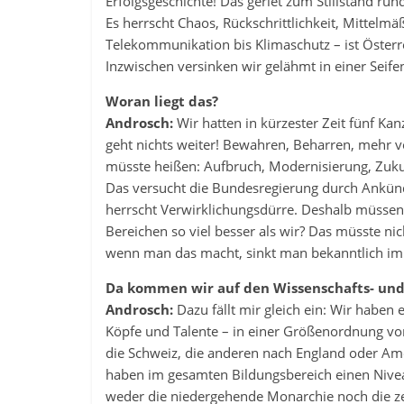
Erfolgsgeschichte! Das geriet zum Stillstand ru
Es herrscht Chaos, Rückschrittlichkeit, Mittelmä
Telekommunikation bis Klimaschutz – ist Österre
Inzwischen versinken wir gelähmt in einer Seife
Woran liegt das?
Androsch:
Wir hatten in kürzester Zeit fünf Kanz
geht nichts weiter! Bewahren, Beharren, mehr v
müsste heißen: Aufbruch, Modernisierung, Zukunf
Das versucht die Bundesregierung durch Ankünd
herrscht Verwirklichungsdürre. Deshalb müssen w
Bereichen so viel besser als wir? Das müsste ni
wenn man das macht, sinkt man bekanntlich imm
Da kommen wir auf den Wissenschafts- und
Androsch:
Dazu fällt mir gleich ein: Wir haben 
Köpfe und Talente – in einer Größenordnung vo
die Schweiz, die anderen nach England oder Ame
haben im gesamten Bildungsbereich einen Nivea
weder die niedergehende Monarchie noch die zer