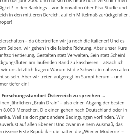
nd um das Jahr 2000 und hat sich bis heute noch verschlimmert:
ßigkeit! In den Rankings – von Innovation über Pisa-Studie und
ich in den mittleren Bereich, auf ein Mittelmaß zurückgefallen.
noper!
lerschaften – da übertreffen wir ja noch die Italiener! Und es
om Selben, wir gehen in die falsche Richtung. Aber unser Kurs
tsorientierung, Gestalten statt Verwalten, Sein statt Schein!
igungsfluten am laufenden Band zu kaschieren. Tatsächlich
ir uns letztlich fragen: Warum ist die Schweiz in nahezu allen
cht so sein. Aber wir treten aufgeregt im Sumpf herum – und
er tiefer ein!
 Forschungsstandort Österreich zu sprechen …
einen jährlichen „Brain Drain“ – also einen Abgang der besten
n 8.000 Menschen. Die einen gehen nach Deutschland oder in
rika. Weil sie dort ganz andere Bedingungen vorfinden. Wir
uverlust auf allen Ebenen! Und zwar in einem Ausmaß, das
rissene Erste Republik – die hatten die „Wiener Moderne“ –