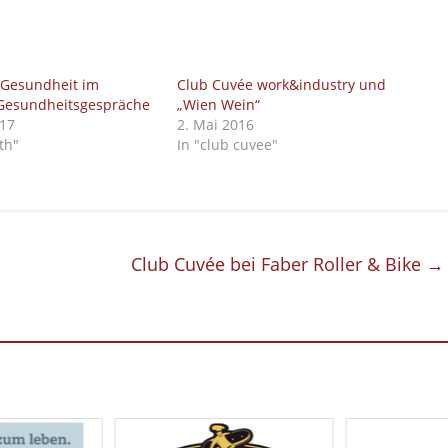
 „Gesundheit im
Club Cuvée work&industry und
Gesundheitsgespräche
„Wien Wein“
017
2. Mai 2016
th"
In "club cuvee"
Club Cuvée bei Faber Roller & Bike
→