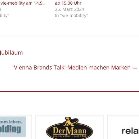
3.vie-mobility am 14.9.
ab 15.00 Uhr
3
25. März 2024
lity"
In "vie-mobility"
 Jubiläum
Vienna Brands Talk: Medien machen Marken
→