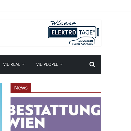
VIE-REAL
VIE-PEOPLE
News