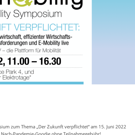
osium zum Thema „Der Zukunft verpflichtet“ am 15. Juni 2022
nes Nach-Pandemie-Goodie ohne Teilnahmegebühr!