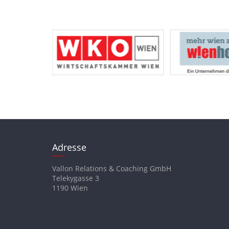
Adresse
Vallon Relations & Coaching GmbH
Telekygasse 3
1190 Wien