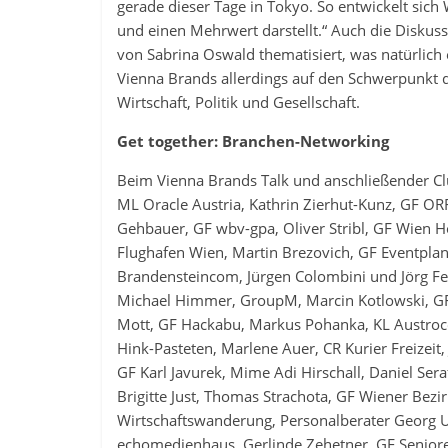
gerade dieser Tage in Tokyo. So entwickelt sich
und einen Mehrwert darstellt.“ Auch die Disku
von Sabrina Oswald thematisiert, was natürlich 
Vienna Brands allerdings auf den Schwerpunkt 
Wirtschaft, Politik und Gesellschaft.
Get together: Branchen-Networking
Beim Vienna Brands Talk und anschließender Cl
ML Oracle Austria, Kathrin Zierhut-Kunz, GF ORF
Gehbauer, GF wbv-gpa, Oliver Stribl, GF Wien 
Flughafen Wien, Martin Brezovich, GF Eventplan,
Brandensteincom, Jürgen Colombini und Jörg Fes
Michael Himmer, GroupM, Marcin Kotlowski, GF 
Mott, GF Hackabu, Markus Pohanka, KL Austroco
Hink-Pasteten, Marlene Auer, CR Kurier Freizeit
GF Karl Javurek, Mime Adi Hirschall, Daniel Sera
Brigitte Just, Thomas Strachota, GF Wiener Bez
Wirtschaftswanderung, Personalberater Georg 
echomedienhaus, Gerlinde Zehetner, GF Senior