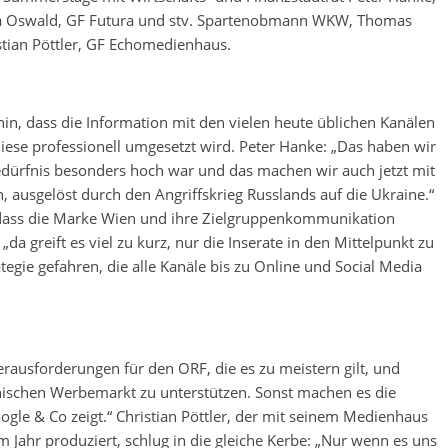
a Oswald, GF Futura und stv. Spartenobmann WKW, Thomas
stian Pöttler, GF Echomedienhaus.
in, dass die Information mit den vielen heute üblichen Kanälen
iese professionell umgesetzt wird. Peter Hanke: „Das haben wir
edürfnis besonders hoch war und das machen wir auch jetzt mit
 ausgelöst durch den Angriffskrieg Russlands auf die Ukraine.“
 dass die Marke Wien und ihre Zielgruppenkommunikation
 greift es viel zu kurz, nur die Inserate in den Mittelpunkt zu
gie gefahren, die alle Kanäle bis zu Online und Social Media
ausforderungen für den ORF, die es zu meistern gilt, und
chischen Werbemarkt zu unterstützen. Sonst machen es die
gle & Co zeigt.“ Christian Pöttler, der mit seinem Medienhaus
m Jahr produziert, schlug in die gleiche Kerbe: „Nur wenn es uns