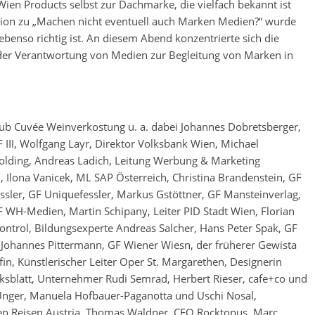
 Wien Products selbst zur Dachmarke, die vielfach bekannt ist
ssion zu „Machen nicht eventuell auch Marken Medien?“ wurde
ebenso richtig ist. An diesem Abend konzentrierte sich die
der Verantwortung von Medien zur Begleitung von Marken in
ub Cuvée Weinverkostung u. a. dabei Johannes Dobretsberger,
 III, Wolfgang Layr, Direktor Volksbank Wien, Michael
Holding, Andreas Ladich, Leitung Werbung & Marketing
 Ilona Vanicek, ML SAP Österreich, Christina Brandenstein, GF
sler, GF Uniquefessler, Markus Gstöttner, GF Mansteinverlag,
WH-Medien, Martin Schipany, Leiter PID Stadt Wien, Florian
ntrol, Bildungsexperte Andreas Salcher, Hans Peter Spak, GF
, Johannes Pittermann, GF Wiener Wiesn, der früherer Gewista
fin, Künstlerischer Leiter Oper St. Margarethen, Designerin
irksblatt, Unternehmer Rudi Semrad, Herbert Rieser, cafe+co und
Unger, Manuela Hofbauer-Paganotta und Uschi Nosal,
en Reisen Austria, Thomas Waldner, CEO Rocktopus, Marc