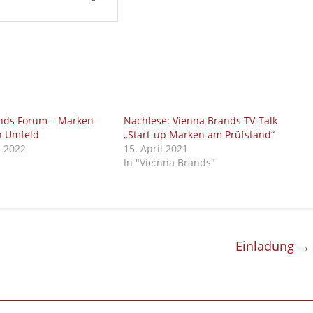
nds Forum – Marken
Nachlese: Vienna Brands TV-Talk
en Umfeld
„Start-up Marken am Prüfstand“
r 2022
15. April 2021
In "Vie:nna Brands"
Einladung
→