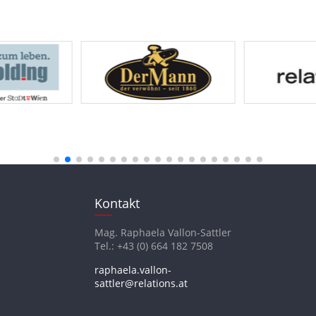
Kontakt
Mag. Raphaela Vallon-Sattler
Tel.: +43 (0) 664 182 7508
raphaela.vallon-
sattler@relations.at