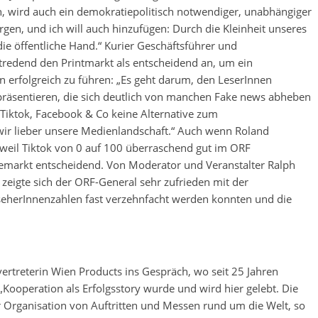
n, wird auch ein demokratiepolitisch notwendiger, unabhängiger
rgen, und ich will auch hinzufügen: Durch die Kleinheit unseres
ie öffentliche Hand.“ Kurier Geschäftsführer und
redend den Printmarkt als entscheidend an, um ein
 erfolgreich zu führen: „Es geht darum, den LeserInnen
räsentieren, die sich deutlich von manchen Fake news abheben
Tiktok, Facebook & Co keine Alternative zum
 wir lieber unsere Medienlandschaft.“ Auch wenn Roland
eil Tiktok von 0 auf 100 überraschend gut im ORF
memarkt entscheidend. Von Moderator und Veranstalter Ralph
 zeigte sich der ORF-General sehr zufrieden mit der
ZuseherInnenzahlen fast verzehnfacht werden konnten und die
rtreterin Wien Products ins Gespräch, wo seit 25 Jahren
Kooperation als Erfolgsstory wurde und wird hier gelebt. Die
er Organisation von Auftritten und Messen rund um die Welt, so