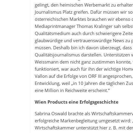
gelingt, den heimischen Werbemarkt zu erhalte
Journalismus Platz greifen. Dafür müssen wir so
österreichischen Marktes brauchen wir ebenso d
Mediaprintmanager Thomas Kralinger sah selbst
Qualitätsmedium auch durch schwierigere Zeiten
glaubwürdige und vertrauenswürdige News zu p
müssen. Deshalb bin ich davon überzeugt, dass 
Qualitätsjournalismus darstellen. Unterstützen
Weissmann dem nicht ganz zustimmen konnte, w
funktioniert, war auch für ihn der wichtige Ho
Vallon auf die Erfolge von ORF III angesprochen,
Entwicklung, weil „in 10 Jahren die täglichen 
eine Million in Reichweite erscheint.“
Wien Products eine Erfolgsgeschichte
Sabrina Oswald brachte als Wirtschaftskammerve
erfolgreiche Markenbegleitung umgesetzt wird: „
Wirtschaftskammer unterstützt hier z. B. mit d