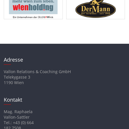
Adresse
Vallon Relations & Coaching GmbH
Telekygasse 3
1190 Wien
Kontakt
Mag. Raphaela
Vallon-Sattler
Tel.: +43 (0) 664
182 7508