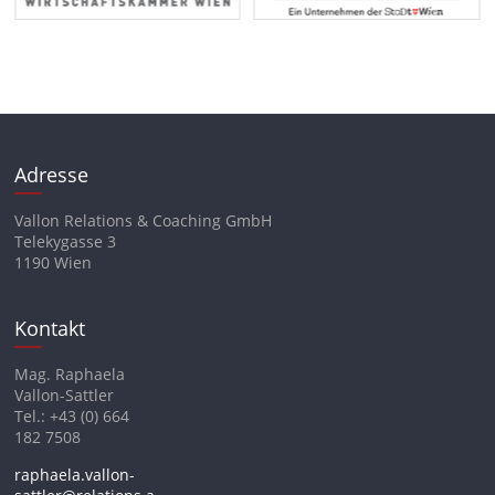
Adresse
Vallon Relations & Coaching GmbH
Telekygasse 3
1190 Wien
Kontakt
Mag. Raphaela
Vallon-Sattler
Tel.: +43 (0) 664
182 7508
raphaela.vallon-