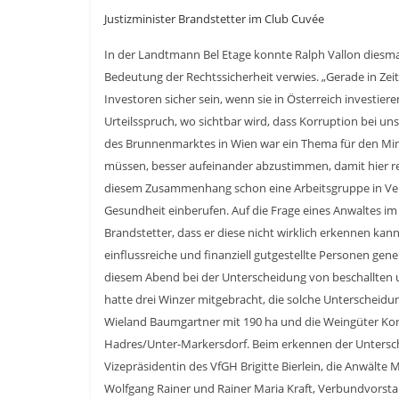
Justizminister Brandstetter im Club Cuvée
In der Landtmann Bel Etage konnte Ralph Vallon diesma
Bedeutung der Rechtssicherheit verwies. „Gerade in Z
Investoren sicher sein, wenn sie in Österreich investie
Urteilsspruch, wo sichtbar wird, dass Korruption bei un
des Brunnenmarktes in Wien war ein Thema für den Ministe
müssen, besser aufeinander abzustimmen, damit hier re
diesem Zusammenhang schon eine Arbeitsgruppe in Verb
Gesundheit einberufen. Auf die Frage eines Anwaltes im 
Brandstetter, dass er diese nicht wirklich erkennen kan
einflussreiche und finanziell gutgestellte Personen gener
diesem Abend bei der Unterscheidung von beschallten 
hatte drei Winzer mitgebracht, die solche Unterscheid
Wieland Baumgartner mit 190 ha und die Weingüter Korn
Hadres/Unter-Markersdorf. Beim erkennen der Unterschi
Vizepräsidentin des VfGH Brigitte Bierlein, die Anwälte
Wolfgang Rainer und Rainer Maria Kraft, Verbundvorst