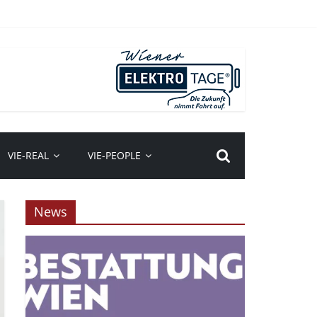
VIE-REAL
VIE-PEOPLE
News