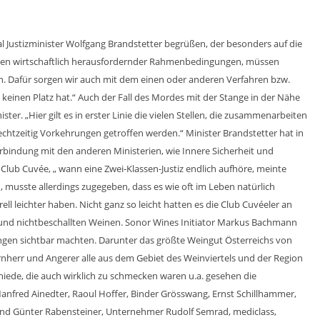
l Justizminister Wolfgang Brandstetter begrüßen, der besonders auf die
eiten wirtschaftlich herausfordernder Rahmenbedingungen, müssen
ren. Dafür sorgen wir auch mit dem einen oder anderen Verfahren bzw.
s keinen Platz hat.“ Auch der Fall des Mordes mit der Stange in der Nähe
r. „Hier gilt es in erster Linie die vielen Stellen, die zusammenarbeiten
chtzeitig Vorkehrungen getroffen werden.“ Minister Brandstetter hat in
indung mit den anderen Ministerien, wie Innere Sicherheit und
Club Cuvée, „ wann eine Zwei-Klassen-Justiz endlich aufhöre, meinte
n, musste allerdings zugegeben, dass es wie oft im Leben natürlich
ell leichter haben. Nicht ganz so leicht hatten es die Club Cuvéeler an
und nichtbeschallten Weinen. Sonor Wines Initiator Markus Bachmann
ungen sichtbar machten. Darunter das größte Weingut Österreichs von
herr und Angerer alle aus dem Gebiet des Weinviertels und der Region
ede, die auch wirklich zu schmecken waren u.a. gesehen die
 Manfred Ainedter, Raoul Hoffer, Binder Grösswang, Ernst Schillhammer,
and Günter Rabensteiner, Unternehmer Rudolf Semrad, mediclass,