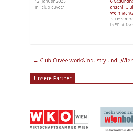
12. Januar 2025
6.Gesundhe
In "club cuvee"
anschl. Cl
Weihnachts
3. Dezembe
In "Plattfo
←
Club Cuvée work&industry und „Wien
Unsere Partner