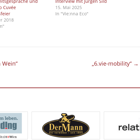
itsgespräche und
Interview mit Jürgen Sild
ub Cuvée
15. Mai 2025
feier
In "Vie:nna Eco"
r 2018
rm"
 Wein“
„6.vie-mobility“
→