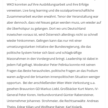
WKO konnten auf ihre Ausbildungsarbeit und ihre Erfolge
verweisen. Live long learning und die sozialpartnerschaftliche
Zusammenarbeit wurden erwähnt. Tenor der Veranstaltung war
aber dennoch, dass viel Neues getan werden muss, um wieder auf
die Überholspur zu gelangen. Dort wo uns Deutschland
inzwischen voraus ist, wird Österreich allerdings nicht so schnell
wieder hinkommen. Gelingen kann das nur mit einer
umsetzungsstarken Initiative der Bundesregierung, die das
politische System hinter sich lässt und schlagkräftige
Massnahmen in den Vordergrund bringt. Leadership ist dabei in
jedem Fall gefragt. Moderator Peter Pelinka konnte mit seinen
Fragen das Beste herausholen, politische Fragen an das Podium
waren aufgrund der brisanten innenpolitischen Situation weniger
opportun. Bei der anschließenden Wien Wein Verkostung u.a.
gesehen Brauunion GD Markus Liebl, Großbäcker Kurt Mann, IV-
General Peter Koren, Verbundvorstand Günter Rabensteiner,
Unternehmer Johannes Strohmeier, die Rechtsanwälte Andreas
Theiss, Edgar Kilian und Wolfgang Rainer, Karl Kolarik,