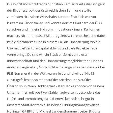
ÖBB Vorstandsvorsitzender Christian Kern skizzierte die Erfolge in
der Bildungsarbeit der österreichischen Bahn und stellte
zum österreichischen
Wirtschaftsstandort fest: “ Ich war vor
kurzem im Silicon Valley und konnte dort mit Partnern der ÖBB
sprechen und mir ein Bild vom Innovationsklima in Kalifornien
machen. Nicht nur, dass F&E dort gelebt wird, entscheidend dabei
ist die Machbarkeit und in diesem Fall die Finanzierung, wo die
USA mit viel Venture Capital aktiv ist und viele Projekte nach
vorne bringt. Da sind wir ein Stück entfernt von dieser
Innovationskraft und den Finanzierungsmöglichkeiten.“ Hannes
Androsch ergänzte: „ Noch nicht allzu lange ist es her, dass wir bei
F&E Nummer 6 in der Welt waren, leider sind wir auf Nr. 13
zurückgefallen.“ Also mehr auf der Kriechspur als auf der
Überholspur? Wien Holdingchef Peter Hanke konnte von seinem
Unternehmen mit positiven Zahlen aufwarten, „besonders das
Hafen- und Immobiliengeschäft entwickelt sich sehr gut in
unserem Stadt-Konzern.“ Die beiden Bildungsmanager Valerie
Höllinger, GF BFI und Michael Landersthammer, Leiter Bildung