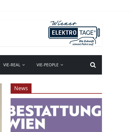
VIE-REAL
VIE-PEOPLE
News