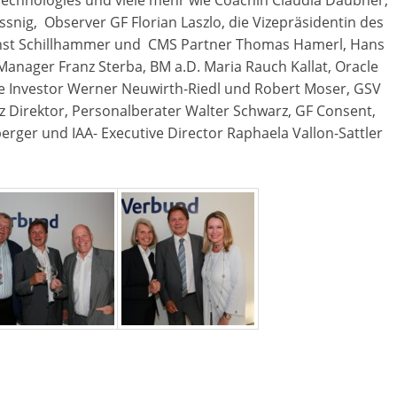
Technologies und viele mehr wie Coachin Claudia Däubner,
snig, Observer GF Florian Laszlo, die Vizepräsidentin des
 Ernst Schillhammer und CMS Partner Thomas Hamerl, Hans
Manager Franz Sterba, BM a.D. Maria Rauch Kallat, Oracle
ie Investor Werner Neuwirth-Riedl und Robert Moser, GSV
z Direktor, Personalberater Walter Schwarz, GF Consent,
erger und IAA- Executive Director Raphaela Vallon-Sattler