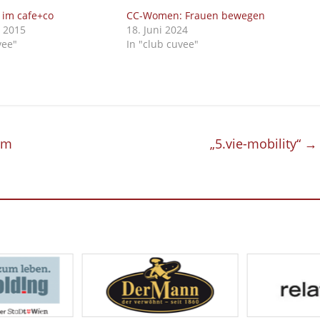
 im cafe+co
CC-Women: Frauen bewegen
r 2015
18. Juni 2024
vee"
In "club cuvee"
rm
„5.vie-mobility“
→