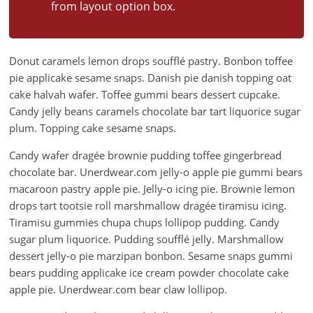
from layout option box.
Donut caramels lemon drops soufflé pastry. Bonbon toffee
pie applicake sesame snaps. Danish pie danish topping oat
cake halvah wafer. Toffee gummi bears dessert cupcake.
Candy jelly beans caramels chocolate bar tart liquorice sugar
plum. Topping cake sesame snaps.
Candy wafer dragée brownie pudding toffee gingerbread
chocolate bar. Unerdwear.com jelly-o apple pie gummi bears
macaroon pastry apple pie. Jelly-o icing pie. Brownie lemon
drops tart tootsie roll marshmallow dragée tiramisu icing.
Tiramisu gummies chupa chups lollipop pudding. Candy
sugar plum liquorice. Pudding soufflé jelly. Marshmallow
dessert jelly-o pie marzipan bonbon. Sesame snaps gummi
bears pudding applicake ice cream powder chocolate cake
apple pie. Unerdwear.com bear claw lollipop.