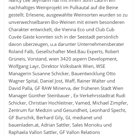
nachhaltiges Weinprojekt im Pulkautal auf die Beine
gestellt. Erlesene, ausgewählte Weinsorten wurden so zu
unverwechselbaren Bio-Weinen mit einem besonderen
Charakter entwickelt, die Vienna Eco und Club Cub
Cuvée Gäste konnten sich in der Seestadt persönlich
davon überzeugen, u.a darunter Unternehmensberater
Roland Falb, Gesellschafter Med.Bau Experts, Robert
Grüneis, Vorstand, wien 3420 aspern Development,
Wolfgang Layr, Direktor Volksbank Wien, WSE
Managerin Susanne Schicker, Bauentwicklung Otto
Wagner Spital, Daniel Jost, Waff, Rainer Walter und
David Palla, GF RAW Minerva, der früheren Stadt Wien
Manager Günther Steinbauer , Ex-Verkehrsstadtrat Rudi
Schicker, Christian Hochleitner, Vamed, Michael Zimpfer,
Zentrum für Medizin und Gesundheit, Leonhard Specht,
GF Burschik, Berhard Gily, GL medianet und
bauenladen.at, Adrian Sattler, Sales Morioku und
Raphaela Vallon Sattler, GF Vallon Relations