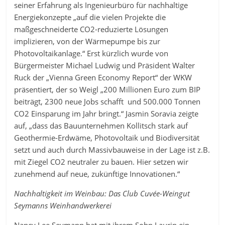
seiner Erfahrung als Ingenieurbüro für nachhaltige
Energiekonzepte „auf die vielen Projekte die
maßgeschneiderte CO2-reduzierte Lösungen
implizieren, von der Wärmepumpe bis zur
Photovoltaikanlage.“ Erst kürzlich wurde von
Bürgermeister Michael Ludwig und Präsident Walter
Ruck der „Vienna Green Economy Report“ der WKW
präsentiert, der so Weigl „200 Millionen Euro zum BIP
beiträgt, 2300 neue Jobs schafft und 500.000 Tonnen
CO2 Einsparung im Jahr bringt.“ Jasmin Soravia zeigte
auf, „dass das Bauunternehmen Kollitsch stark auf
Geothermie-Erdwäme, Photovoltaik und Biodiversität
setzt und auch durch Massivbauweise in der Lage ist z.B.
mit Ziegel CO2 neutraler zu bauen. Hier setzen wir
zunehmend auf neue, zukünftige Innovationen.“
Nachhaltigkeit im Weinbau: Das Club Cuvée-Weingut
Seymanns Weinhandwerkerei
Nancy Lee Seymann hat mit ihrem Sohn Laurin ein