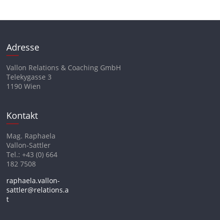
Adresse
Vallon Relations & Coaching GmbH
Telekygasse 3
1190 Wien
Kontakt
Mag. Raphaela
Vallon-Sattler
Tel.: +43 (0) 664
182 7508
raphaela.vallon-
sattler@relations.a
t