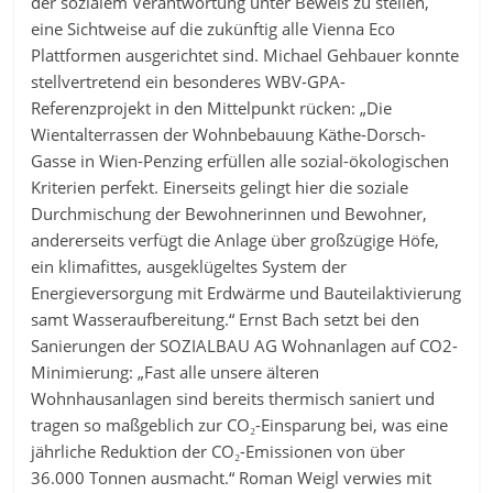
der sozialem Verantwortung unter Beweis zu stellen,
eine Sichtweise auf die zukünftig alle Vienna Eco
Plattformen ausgerichtet sind. Michael Gehbauer konnte
stellvertretend ein besonderes WBV-GPA-
Referenzprojekt in den Mittelpunkt rücken: „Die
Wientalterrassen der Wohnbebauung Käthe-Dorsch-
Gasse in Wien-Penzing erfüllen alle sozial-ökologischen
Kriterien perfekt. Einerseits gelingt hier die soziale
Durchmischung der Bewohnerinnen und Bewohner,
andererseits verfügt die Anlage über großzügige Höfe,
ein klimafittes, ausgeklügeltes System der
Energieversorgung mit Erdwärme und Bauteilaktivierung
samt Wasseraufbereitung.“ Ernst Bach setzt bei den
Sanierungen der SOZIALBAU AG Wohnanlagen auf CO2-
Minimierung: „Fast alle unsere älteren
Wohnhausanlagen sind bereits thermisch saniert und
tragen so maßgeblich zur CO₂-Einsparung bei, was eine
jährliche Reduktion der CO₂-Emissionen von über
36.000 Tonnen ausmacht.“ Roman Weigl verwies mit