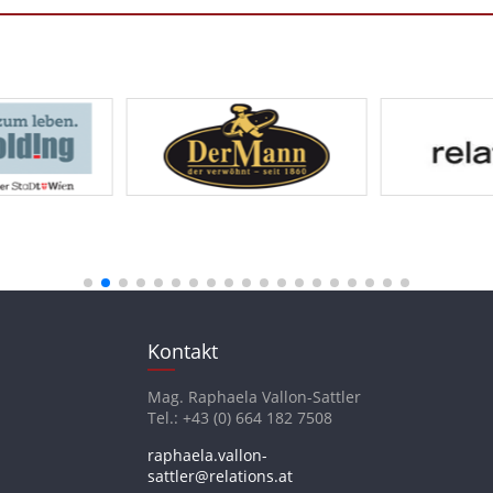
Kontakt
Mag. Raphaela Vallon-Sattler
Tel.: +43 (0) 664 182 7508
raphaela.vallon-
sattler@relations.at