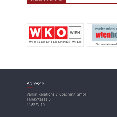
Adresse
Vallon Relations & Coaching GmbH
Telekygasse 3
1190 Wien