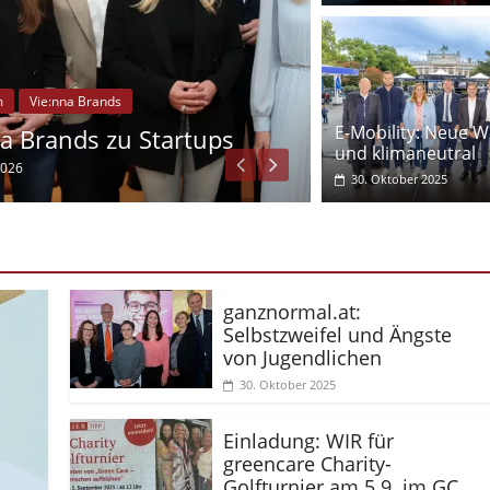
Plattform
Vie:n
E-Mobility: Neue W
Der ESC im
und klimaneutral
31. März 2026
30. Oktober 2025
ganznormal.at:
Selbstzweifel und Ängste
von Jugendlichen
30. Oktober 2025
Einladung: WIR für
greencare Charity-
Golfturnier am 5.9. im GC